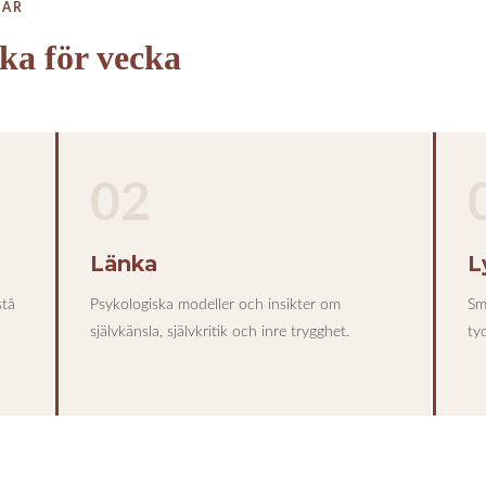
LAR
ka för vecka
02
Länka
L
stå
Psykologiska modeller och insikter om
Sm
självkänsla, självkritik och inre trygghet.
tyd