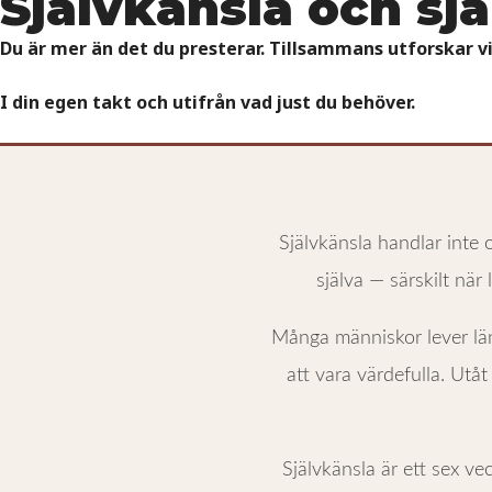
Självkänsla och sj
Du är mer än det du presterar. Tillsammans utforskar vi
I din egen takt och utifrån vad just du behöver.
Självkänsla handlar inte o
själva — särskilt när l
Många människor lever läng
att vara värdefulla. Utåt
Självkänsla är ett sex vec