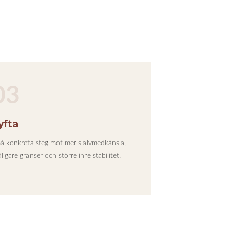
03
yfta
å konkreta steg mot mer självmedkänsla,
ligare gränser och större inre stabilitet.