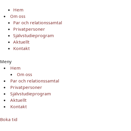
Hoppa
till
Hem
innehåll
Om oss
Par och relationssamtal
Privatpersoner
Självstudieprogram
Aktuellt
Kontakt
Meny
Hem
Om oss
Par och relationssamtal
Privatpersoner
Självstudieprogram
Aktuellt
Kontakt
Boka tid