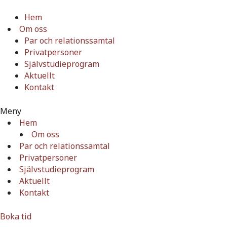
Hoppa
till
Hem
innehåll
Om oss
Par och relationssamtal
Privatpersoner
Självstudieprogram
Aktuellt
Kontakt
Meny
Hem
Om oss
Par och relationssamtal
Privatpersoner
Självstudieprogram
Aktuellt
Kontakt
Boka tid