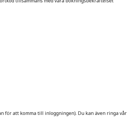
l portkod tillsammans med våra bokningsbekräftelser.
an för att komma till inloggningen). Du kan även ringa vår