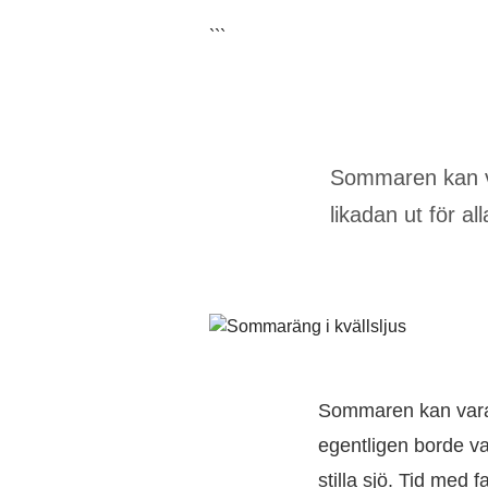
```
Sommaren kan va
likadan ut för a
Sommaren kan vara e
egentligen borde va
stilla sjö. Tid med