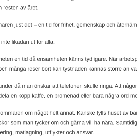
 resten av året.
en just det – en tid för frihet, gemenskap och återhäm
te likadan ut för alla.
igheten en tid då ensamheten känns tydligare. När arbetsp
s och många reser bort kan tystnaden kännas större än van
under då man önskar att telefonen skulle ringa. Att någon
å dela en kopp kaffe, en promenad eller bara några ord 
ommaren om något helt annat. Kanske fylls huset av bar
skor som man tycker om och gärna vill ha nära. Samtidig
ering, matlagning, utflykter och ansvar.