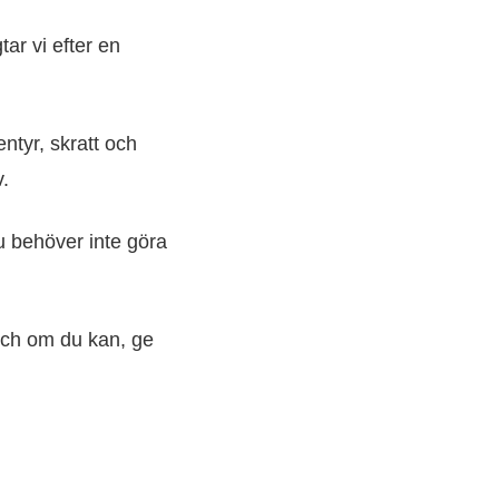
tar vi efter en
ntyr, skratt och
v.
u behöver inte göra
 Och om du kan, ge