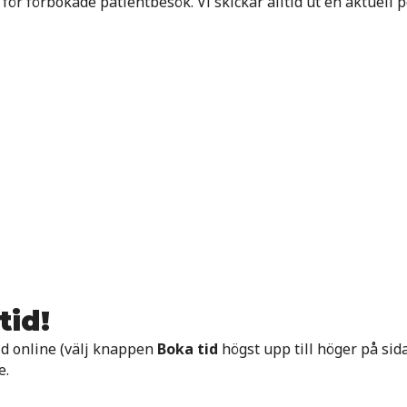
 för förbokade patientbesök. Vi skickar alltid ut en aktuel
tid!
tid online (välj knappen
Boka tid
högst upp till höger på sid
e.