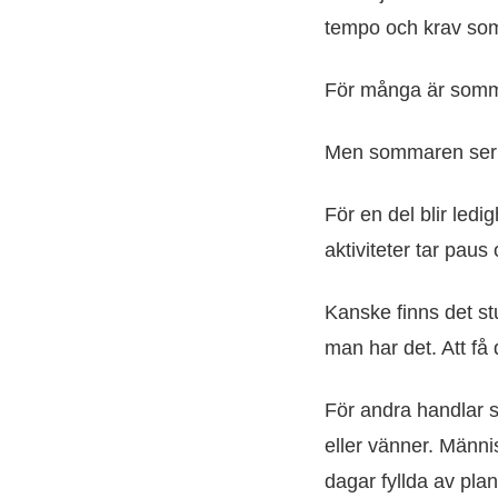
tempo och krav som
För många är sommar
Men sommaren ser in
För en del blir led
aktiviteter tar pau
Kanske finns det st
man har det. Att f
För andra handlar s
eller vänner. Männi
dagar fyllda av plan